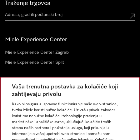
Traženje trgovca
Miele Experience Center
Miele Experience Center Zagreb
Miele Experience Center Split
Newsletter
Vaša trenutna postavka za kolačiće koji
zahtijevaju privolu
Kako bi osigurala ispravno funkcioniranje naše web-stranice,
tvrtka Miele koristi nužne kolačiće. Uz vašu privolu također
koristimo nenužne kolačiće i tehnologije praćenja u
marketinške i analitičke svrhe, uključujući kolačiće trećih
strana naših partnera i pružatelja usluga, koji prikupljaju
informacije o vašoj upotrebi web-stranice i pomažu nam
personalizirati i poboljšati vaše online iskustvo. Kolačići se