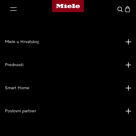
Miele početna stranica
oči na sadržaj
Pretraga
Košari
Miele u Hrvatskoj
Prednosti
Smart Home
Poslovni partner