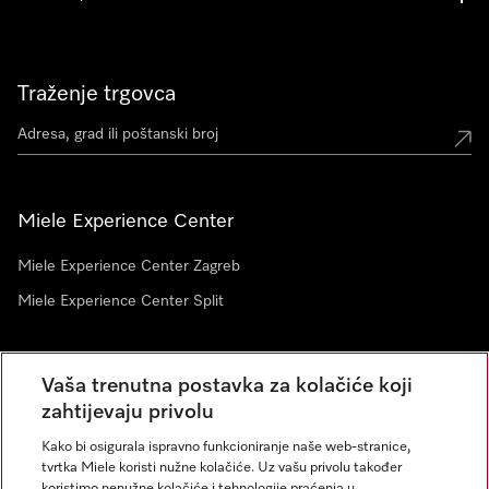
Traženje trgovca
Miele Experience Center
Miele Experience Center Zagreb
Miele Experience Center Split
Newsletter
Vaša trenutna postavka za kolačiće koji
zahtijevaju privolu
Kako bi osigurala ispravno funkcioniranje naše web-stranice,
tvrtka Miele koristi nužne kolačiće. Uz vašu privolu također
koristimo nenužne kolačiće i tehnologije praćenja u