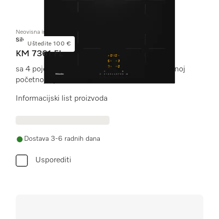
Neovisna indukcijska ploča
Silver
Uštedite 100 €
KM 7361 FL
sa 4 pojedinačne zone za kuhanje po pristupačnoj
početnoj cijeni
Informacijski list proizvoda
Dostava 3-6 radnih dana
Usporediti