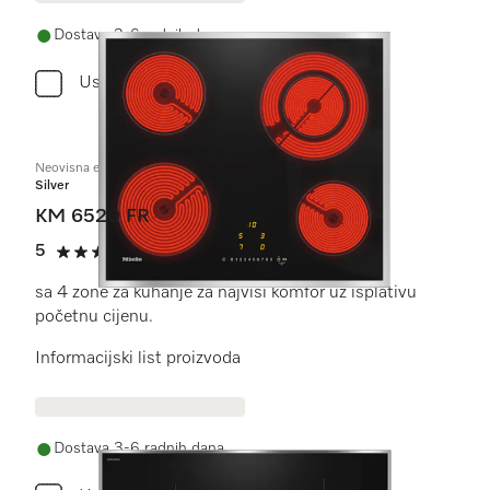
Dostava 3-6 radnih dana
Usporediti
Neovisna električna ploča
Silver
KM 6520 FR
5
(1 recenzija)
5 od 5
sa 4 zone za kuhanje za najviši komfor uz isplativu
početnu cijenu.
Informacijski list proizvoda
Dostava 3-6 radnih dana