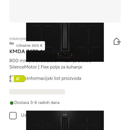
Indukcijska ploča za kuhanje s integriranom napom
Gold
Uštedite 300 €
KMDA 7473-1 FL Silence
800 mm | Odvod zraka i kruženje zraka |
SilenceMotor | Flex polje za kuhanje
Online Label Flag, Energetska naljepnica
Informacijski list proizvoda
Dostava 3-6 radnih dana
Usporediti