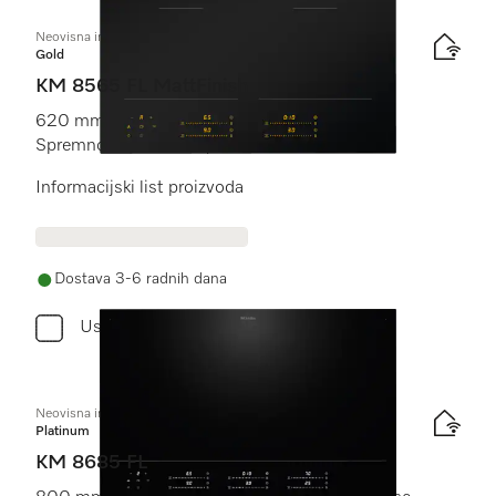
Neovisna indukcijska ploča
Gold
KM 8565 FL MattFinish
620 mm | PowerFlex područja za kuhanje |
Spremno za M Sense | MattFinish
Informacijski list proizvoda
Dostava 3-6 radnih dana
Usporediti
Neovisna indukcijska ploča
Platinum
KM 8685 FL