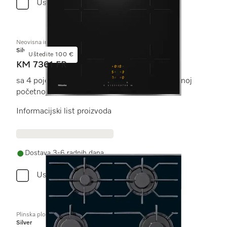
Usporediti
Neovisna indukcijska ploča
Silver
Uštedite 100 €
KM 7361 FR
sa 4 pojedinačne zone za kuhanje po pristupačnoj
početnoj cijeni
Informacijski list proizvoda
Dostava 3-6 radnih dana
Usporediti
Plinska ploča za kuhanje
Silver