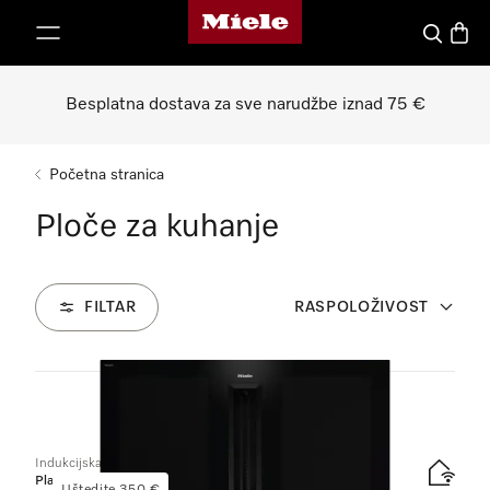
Miele početna stranica
oči na sadržaj
Pretraga
Košari
Besplatna dostava za sve narudžbe iznad 75 €
Početna stranica
Ploče za kuhanje
FILTAR
RASPOLOŽIVOST
44
Proizvodi
Indukcijska ploča za kuhanje s integriranom napom
Platinum