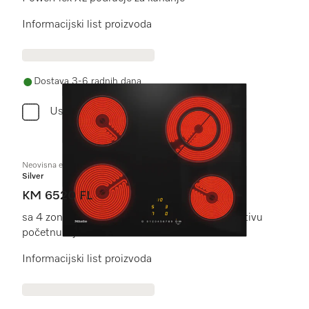
Informacijski list proizvoda
Dostava 3-6 radnih dana
Usporediti
Neovisna električna ploča
Silver
KM 6520 FL
sa 4 zone za kuhanje za najviši komfor uz isplativu
početnu cijenu.
Informacijski list proizvoda