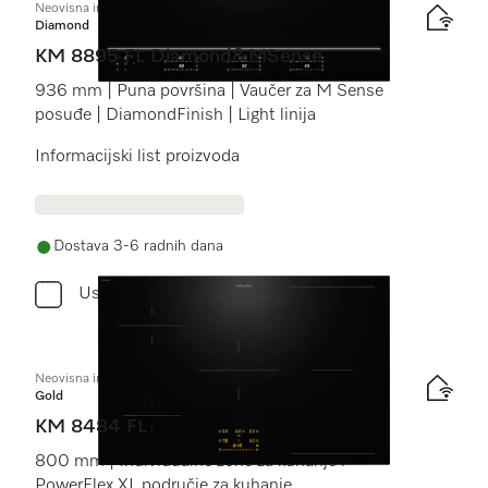
Neovisna indukcijska ploča
Diamond
KM 8895 FL Diamond&MSense
936 mm | Puna površina | Vaučer za M Sense
posuđe | DiamondFinish | Light linija
Informacijski list proizvoda
Dostava 3-6 radnih dana
Usporediti
Neovisna indukcijska ploča
Gold
KM 8484 FL
800 mm | Individualne zone za kuhanje i
PowerFlex XL područje za kuhanje