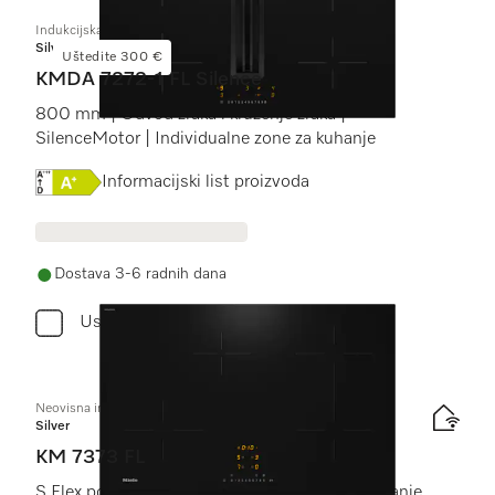
Indukcijska ploča za kuhanje s integriranom napom
Silver
Uštedite 300 €
KMDA 7272-1 FL Silence
800 mm | Odvod zraka i kruženje zraka |
SilenceMotor | Individualne zone za kuhanje
Online Label Flag, Energetska naljepnica
Informacijski list proizvoda
Dostava 3-6 radnih dana
Usporediti
Neovisna indukcijska ploča
Silver
KM 7373 FL
S Flex područjem za kuhanje za posuđe za kuhanje