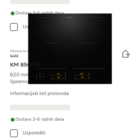
Dostava 3-6 radnih dana
Usporediti
Neovisna indukcijska ploča
Gold
KM 8565 FL
620 mm | PowerFlex područja za kuhanje |
Spremno za M Sense
Informacijski list proizvoda
Dostava 3-6 radnih dana
Usporediti