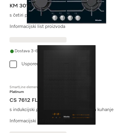
KM 3010
s četiri plamenika
Informacijski list proizvoda
Dostava 3-6 radnih dana
Usporediti
SmartLine element
Platinum
CS 7612 FL
s indukcijski grijanim PowerFlex poljem za kuhanje
Informacijski list proizvoda