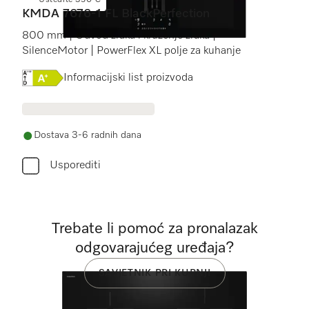
Uštedite 350 €
KMDA 7676-1 FL BlackPerfection
800 mm | Odvod zraka i kruženje zraka |
SilenceMotor | PowerFlex XL polje za kuhanje
Online Label Flag, Energetska naljepnica
Informacijski list proizvoda
Dostava 3-6 radnih dana
Usporediti
Trebate li pomoć za pronalazak
odgovarajućeg uređaja?
SAVJETNIK PRI KUPNJI