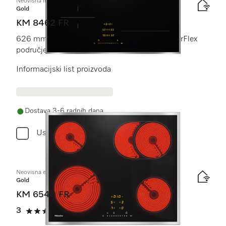
Neovisna indukcijska ploča
Gold
KM 8462 FR
626 mm | Individualne zone za kuhanje i PowerFlex
područje za kuhanje
Informacijski list proizvoda
Dostava 3-6 radnih dana
Usporediti
Neovisna električna ploča
Gold
KM 6540 FR
3
(1 recenzija)
3 od 5