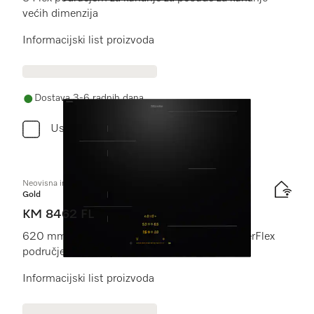
većih dimenzija
Informacijski list proizvoda
Dostava 3-6 radnih dana
Usporediti
Neovisna indukcijska ploča
Gold
KM 8462 FL
620 mm | Individualne zone za kuhanje i PowerFlex
područje za kuhanje
Informacijski list proizvoda