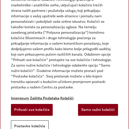
marketinške i analitičke svrhe, uključujući kolačiće trećih
strana naših partnera i pružatelja usluga, koji prikupljaju
informacije o vašoj upotrebi web-stranice i pomažu nam
personalizirati i poboljšati vaše online iskustvo. Kolačići se
Miele na Instagramu
Miele na Facebooku
također koriste za personalizaciju oglasa. Na temelju
zasebnog pristanka ("Potpuna personalizacija") koristimo
kolačiće Bloomreach i druge tehnologije praćenja za
prikupljanje informacija o vašem korisničkom ponašanju, koje
dodjeljujemo vašem profilu kako bismo bolje prilagodili sadržaj
koji vam prikazujemo putem različitih kanala. Odabirom opcije
Impresum
"Prihvati sve kolačiće" pristajete na sve kolačiće i tehnologije.
Za samo nužne kolačiće i tehnologije odaberite opciju "Samo
Opći uvjeti
nužni kolačići". Dodatne informacije možete pronaći pod
Zaštita podataka
"Postavke kolačića". Svoj pristanak možete u bilo kojem
trenutku opozvati s budućim učinkom promjenom postavki
Uvjeti Korištenja
pristanka u našem Centru za postavke.
Izjava o pristupačnosti
Zakon o digitalnim uslugama
Impresum
Zaštita Podataka
Kolačići
Obrazac za odustanak
Prihvati sve kolačiće
Samo nužni kolačići
Postavke kolačića
Postavke kolačića