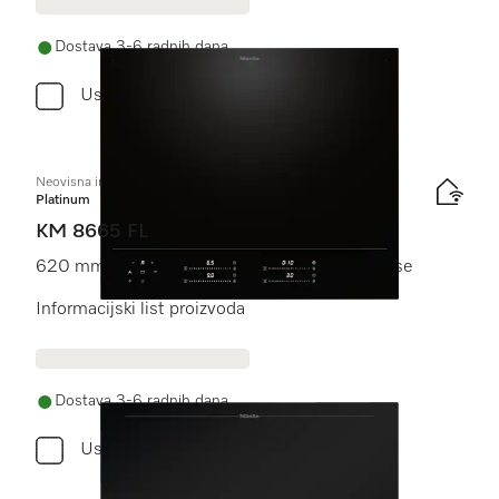
Dostava 3-6 radnih dana
Usporediti
Neovisna indukcijska ploča
Platinum
KM 8665 FL
620 mm | Puna površina | Spremno za M Sense
Informacijski list proizvoda
Dostava 3-6 radnih dana
Usporediti