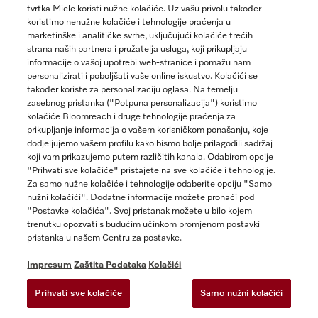
tvrtka Miele koristi nužne kolačiće. Uz vašu privolu također
koristimo nenužne kolačiće i tehnologije praćenja u
marketinške i analitičke svrhe, uključujući kolačiće trećih
strana naših partnera i pružatelja usluga, koji prikupljaju
informacije o vašoj upotrebi web-stranice i pomažu nam
personalizirati i poboljšati vaše online iskustvo. Kolačići se
Miele na Instagramu
Miele na Facebooku
također koriste za personalizaciju oglasa. Na temelju
zasebnog pristanka ("Potpuna personalizacija") koristimo
kolačiće Bloomreach i druge tehnologije praćenja za
prikupljanje informacija o vašem korisničkom ponašanju, koje
dodjeljujemo vašem profilu kako bismo bolje prilagodili sadržaj
koji vam prikazujemo putem različitih kanala. Odabirom opcije
Impresum
"Prihvati sve kolačiće" pristajete na sve kolačiće i tehnologije.
Za samo nužne kolačiće i tehnologije odaberite opciju "Samo
Opći uvjeti
nužni kolačići". Dodatne informacije možete pronaći pod
Zaštita podataka
"Postavke kolačića". Svoj pristanak možete u bilo kojem
trenutku opozvati s budućim učinkom promjenom postavki
Uvjeti Korištenja
pristanka u našem Centru za postavke.
Izjava o pristupačnosti
Zakon o digitalnim uslugama
Impresum
Zaštita Podataka
Kolačići
Obrazac za odustanak
Prihvati sve kolačiće
Samo nužni kolačići
Postavke kolačića