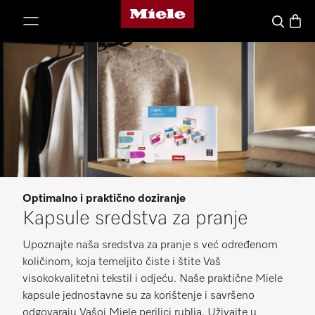
Miele početna stranica
oči na sadržaj
Košari
Pretraga
Optimalno i praktično doziranje
Kapsule sredstva za pranje
Upoznajte naša sredstva za pranje s već određenom
količinom, koja temeljito čiste i štite Vaš
visokokvalitetni tekstil i odjeću. Naše praktične Miele
kapsule jednostavne su za korištenje i savršeno
odgovaraju Vašoj Miele perilici rublja. Uživajte u