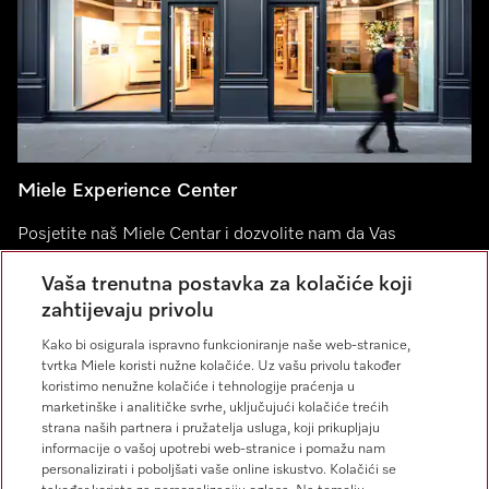
Miele Experience Center
Posjetite naš Miele Centar i dozvolite nam da Vas
inspiriramo.
Vaša trenutna postavka za kolačiće koji
zahtijevaju privolu
Miele Experience Center Split
Kako bi osigurala ispravno funkcioniranje naše web-stranice,
Miele Experience Center Zagreb
tvrtka Miele koristi nužne kolačiće. Uz vašu privolu također
koristimo nenužne kolačiće i tehnologije praćenja u
marketinške i analitičke svrhe, uključujući kolačiće trećih
strana naših partnera i pružatelja usluga, koji prikupljaju
informacije o vašoj upotrebi web-stranice i pomažu nam
Kontakt
personalizirati i poboljšati vaše online iskustvo. Kolačići se
01 668 90 00