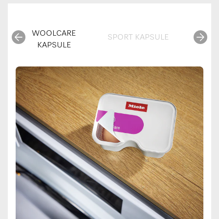
WOOLCARE
SPORT KAPSULE
DOW
KAPSULE
KA