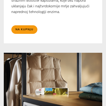
snažnim Booster kapsulama, koje bez napora
uklanjaju čak i najtvrdokornije mrlje zahvaljujući
naprednoj tehnologiji enzima.
NA KUPNJU