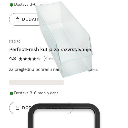
Dostava 3-6 radnih dana
DODATI U KOŠARICU
KSB 70
PerfectFresh kutija za razvrstavanje
4.3
(4 recenzije)
4.3 od 5
za preglednu pohranu namirnica u hladnjaku.
Dostava 3-6 radnih dana
DODATI U KOŠARICU