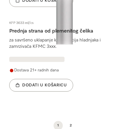
DODATI U KOŠARICU
KFP 3633 ed/cs
Prednja strana od plemenitog čelika
za savršeno uklapanje kombinacija hladnjaka i
zamrzivača KFMC 3xxx.
Dostava 21+ radnih dana
DODATI U KOŠARICU
1
2