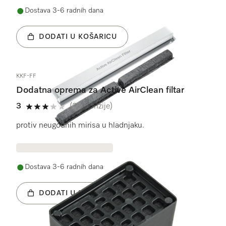
Dostava 3-6 radnih dana
DODATI U KOŠARICU
KKF-FF
Dodatna oprema za Active AirClean filtar
3
(2 recenzije)
3 od 5
protiv neugodnih mirisa u hladnjaku.
Dostava 3-6 radnih dana
DODATI U KOŠARICU