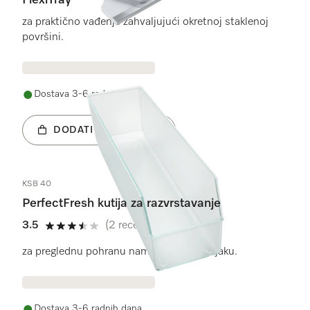
FlexiTray
za praktično vađenje zahvaljujući okretnoj staklenoj
površini.
Dostava 3-6 radnih dana
DODATI U KOŠARICU
KSB 40
PerfectFresh kutija za razvrstavanje
3.5
(2 recenzije)
3.5 od 5
za preglednu pohranu namirnica u hladnjaku.
Dostava 3-6 radnih dana