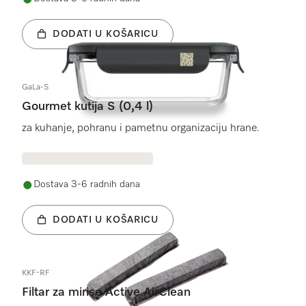
DODATI U KOŠARICU
GaLa-S
Gourmet kutija S (0,4 l)
za kuhanje, pohranu i pametnu organizaciju hrane.
Dostava 3-6 radnih dana
DODATI U KOŠARICU
KKF-RF
Filtar za mirise Active AirClean