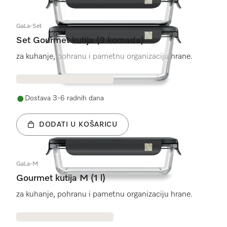
28
Proizvodi
GaLa-Set
Set Gourmet kutija (3 komada)
za kuhanje, pohranu i pametnu organizaciju hrane.
Dostava 3-6 radnih dana
DODATI U KOŠARICU
GaLa-M
Gourmet kutija M (1 l)
za kuhanje, pohranu i pametnu organizaciju hrane.