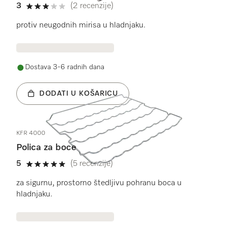
3
(2 recenzije)
3 od 5
protiv neugodnih mirisa u hladnjaku.
Dostava 3-6 radnih dana
DODATI U KOŠARICU
KFR 4000
Polica za boce
5
(5 recenzije)
5 od 5
za sigurnu, prostorno štedljivu pohranu boca u
hladnjaku.