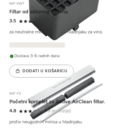
KKF-KWT
Filtar od aktivnog ugljena
3.5
(2 recenzije)
3.5 od 5
za neutralne mirise u Vašem hladnjaku za vino.
Dostava 3-6 radnih dana
DODATI U KOŠARICU
KKF-FS
Početni komplet za Active AirClean filtar.
4.8
(13 recenzije)
4.8 od 5
protiv neugodnih mirisa u hladnjaku.