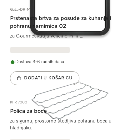
GaLa-DR-M/L
Prstenasta brtva za posude za kuhanje i
pohranu namirnica 02
za Gourmet kutiju veličine M ili L.
Dostava 3-6 radnih dana
DODATI U KOŠARICU
KFR 7000
Polica za boce
za sigurnu, prostorno štedljivu pohranu boca u
hladnjaku.