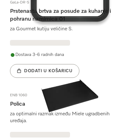
GaLa-DR-S
Prstenasta brtva za posude za kuhanje i
pohranu namirnica 01
za Gourmet kutiju veličine S.
Dostava 3-6 radnih dana
DODATI U KOŠARICU
ENB 1060
Polica
za optimalni razmak između Miele ugradbenih
uređaja.