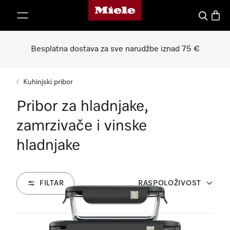
Miele početna stranica
oči na sadržaj
Pretraga
Košari
Besplatna dostava za sve narudžbe iznad 75 €
Kuhinjski pribor
Pribor za hladnjake,
zamrzivače i vinske
hladnjake
FILTAR
RASPOLOŽIVOST