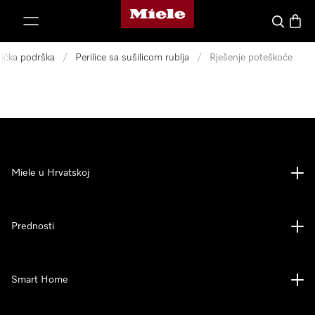
Miele početna stranica
oči na sadržaj
Pretraga
Košari
nička podrška
/
Perilice sa sušilicom rublja
/
Rješenje poteškoće
Miele u Hrvatskoj
Prednosti
Smart Home