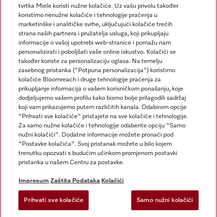
tvrtka Miele koristi nužne kolačiće. Uz vašu privolu također
koristimo nenužne kolačiće i tehnologije praćenja u
marketinške i analitičke svrhe, uključujući kolačiće trećih
strana naših partnera i pružatelja usluga, koji prikupljaju
informacije o vašoj upotrebi web-stranice i pomažu nam
personalizirati i poboljšati vaše online iskustvo. Kolačići se
Miele na Instagramu
Miele na Facebooku
također koriste za personalizaciju oglasa. Na temelju
zasebnog pristanka ("Potpuna personalizacija") koristimo
kolačiće Bloomreach i druge tehnologije praćenja za
prikupljanje informacija o vašem korisničkom ponašanju, koje
dodjeljujemo vašem profilu kako bismo bolje prilagodili sadržaj
koji vam prikazujemo putem različitih kanala. Odabirom opcije
Impresum
"Prihvati sve kolačiće" pristajete na sve kolačiće i tehnologije.
Za samo nužne kolačiće i tehnologije odaberite opciju "Samo
Opći uvjeti
nužni kolačići". Dodatne informacije možete pronaći pod
Zaštita podataka
"Postavke kolačića". Svoj pristanak možete u bilo kojem
trenutku opozvati s budućim učinkom promjenom postavki
Uvjeti Korištenja
pristanka u našem Centru za postavke.
Izjava o pristupačnosti
Zakon o digitalnim uslugama
Impresum
Zaštita Podataka
Kolačići
Obrazac za odustanak
Prihvati sve kolačiće
Samo nužni kolačići
Postavke kolačića