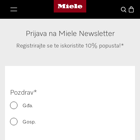
Miele's homepage
p to Content
Košari
Pretraga
Prijava na Miele Newsletter
Registrirajte se te iskoristite 10% popusta!*
Pozdrav*
Gđa.
Gosp.