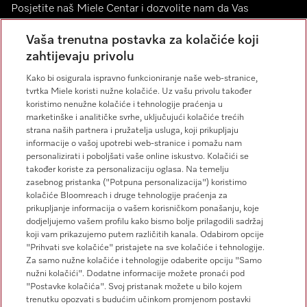
Posjetite naš Miele Centar i dozvolite nam da Vas
inspiriramo.
Vaša trenutna postavka za kolačiće koji
zahtijevaju privolu
Miele Experience Center Split
Kako bi osigurala ispravno funkcioniranje naše web-stranice,
Miele Experience Center Zagreb
tvrtka Miele koristi nužne kolačiće. Uz vašu privolu također
koristimo nenužne kolačiće i tehnologije praćenja u
marketinške i analitičke svrhe, uključujući kolačiće trećih
strana naših partnera i pružatelja usluga, koji prikupljaju
informacije o vašoj upotrebi web-stranice i pomažu nam
Kontakt
personalizirati i poboljšati vaše online iskustvo. Kolačići se
01 668 90 00
također koriste za personalizaciju oglasa. Na temelju
zasebnog pristanka ("Potpuna personalizacija") koristimo
Follow Miele
kolačiće Bloomreach i druge tehnologije praćenja za
prikupljanje informacija o vašem korisničkom ponašanju, koje
dodjeljujemo vašem profilu kako bismo bolje prilagodili sadržaj
Newsletter
koji vam prikazujemo putem različitih kanala. Odabirom opcije
"Prihvati sve kolačiće" pristajete na sve kolačiće i tehnologije.
Za samo nužne kolačiće i tehnologije odaberite opciju "Samo
nužni kolačići". Dodatne informacije možete pronaći pod
"Postavke kolačića". Svoj pristanak možete u bilo kojem
trenutku opozvati s budućim učinkom promjenom postavki