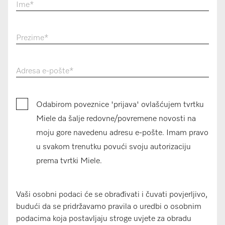
Ime
*
Prezime
*
Adresa e-pošte
*
Odabirom poveznice 'prijava' ovlašćujem tvrtku
Miele da šalje redovne/povremene novosti na
moju gore navedenu adresu e-pošte. Imam pravo
u svakom trenutku povući svoju autorizaciju
prema tvrtki Miele.
Vaši osobni podaci će se obrađivati i čuvati povjerljivo,
budući da se pridržavamo pravila o uredbi o osobnim
podacima koja postavljaju stroge uvjete za obradu