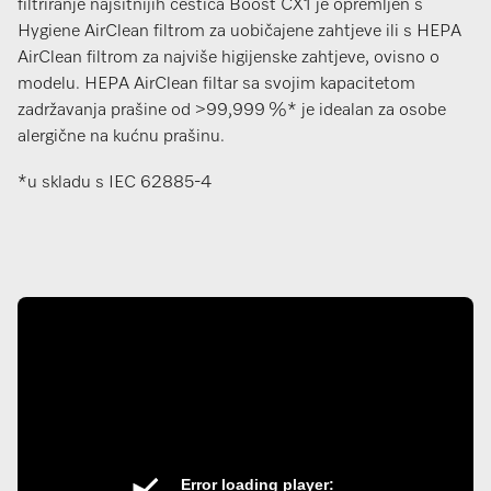
filtriranje najsitnijih čestica Boost CX1 je opremljen s
Hygiene AirClean filtrom za uobičajene zahtjeve ili s HEPA
AirClean filtrom za najviše higijenske zahtjeve, ovisno o
modelu. HEPA AirClean filtar sa svojim kapacitetom
zadržavanja prašine od >99,999 %* je idealan za osobe
alergične na kućnu prašinu.
*u skladu s IEC 62885-4
Error loading player: