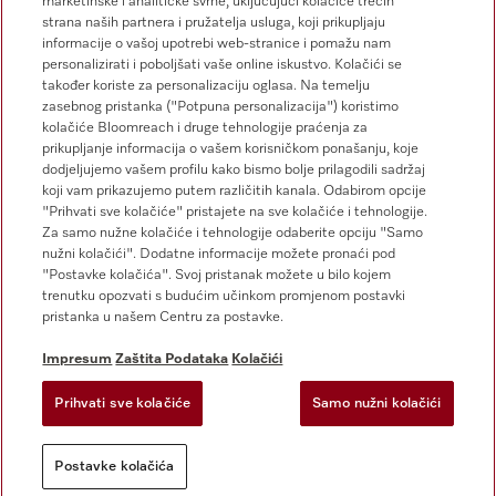
marketinške i analitičke svrhe, uključujući kolačiće trećih
strana naših partnera i pružatelja usluga, koji prikupljaju
Miele na Instagramu
Miele na Facebooku
informacije o vašoj upotrebi web-stranice i pomažu nam
personalizirati i poboljšati vaše online iskustvo. Kolačići se
također koriste za personalizaciju oglasa. Na temelju
zasebnog pristanka ("Potpuna personalizacija") koristimo
kolačiće Bloomreach i druge tehnologije praćenja za
prikupljanje informacija o vašem korisničkom ponašanju, koje
dodjeljujemo vašem profilu kako bismo bolje prilagodili sadržaj
koji vam prikazujemo putem različitih kanala. Odabirom opcije
Impresum
"Prihvati sve kolačiće" pristajete na sve kolačiće i tehnologije.
Za samo nužne kolačiće i tehnologije odaberite opciju "Samo
Opći uvjeti
nužni kolačići". Dodatne informacije možete pronaći pod
Zaštita podataka
"Postavke kolačića". Svoj pristanak možete u bilo kojem
trenutku opozvati s budućim učinkom promjenom postavki
Uvjeti Korištenja
pristanka u našem Centru za postavke.
Izjava o pristupačnosti
Zakon o digitalnim uslugama
Impresum
Zaštita Podataka
Kolačići
Obrazac za odustanak
Prihvati sve kolačiće
Samo nužni kolačići
Postavke kolačića
Postavke kolačića