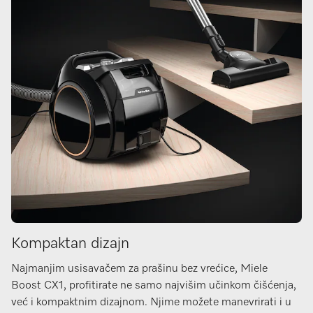
Kompaktan dizajn
Najmanjim usisavačem za prašinu bez vrećice, Miele
Boost CX1, profitirate ne samo najvišim učinkom čišćenja,
već i kompaktnim dizajnom. Njime možete manevrirati i u