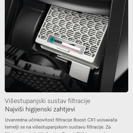
Višestupanjski sustav filtracije
Najviši higijenski zahtjevi
Izvanredna učinkovitost filtracije Boost CX1 usisavača
temelji se na višestupanjskom sustavu filtracije. Za