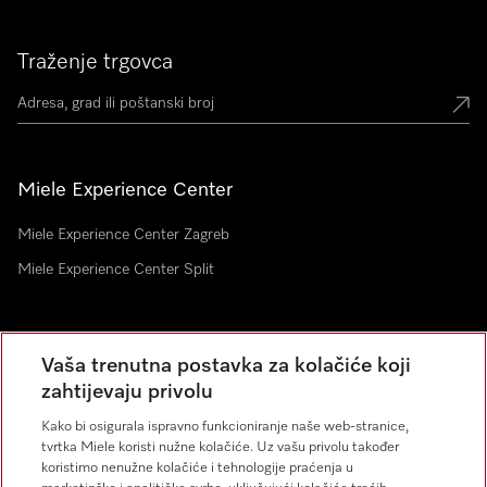
Traženje trgovca
Miele Experience Center
Miele Experience Center Zagreb
Miele Experience Center Split
Newsletter
Vaša trenutna postavka za kolačiće koji
zahtijevaju privolu
Kako bi osigurala ispravno funkcioniranje naše web-stranice,
tvrtka Miele koristi nužne kolačiće. Uz vašu privolu također
koristimo nenužne kolačiće i tehnologije praćenja u