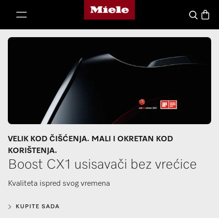
Miele početna stranica
oči na sadržaj
Košari
Pretraga
VELIK KOD ČIŠĆENJA. MALI I OKRETAN KOD
KORIŠTENJA.
Boost CX1 usisavači bez vrećice
Kvaliteta ispred svog vremena
KUPITE SADA