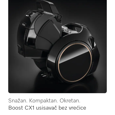
Snažan. Kompaktan. Okretan.
Boost CX1 usisavač bez vrećice